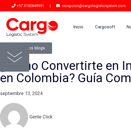
+57 3152849991
|
recepcion@cargologisticsystem.com
Inicio
Cargosoft
N
Ver todos los blogs
¿Cómo Convertirte en I
en Colombia? Guía Com
septiembre 13, 2024
Gente Click