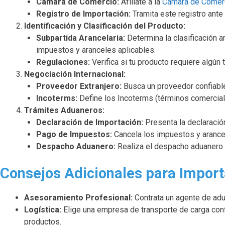
Cámara de Comercio:
Afíliate a la
Cámara de Comer
Registro de Importación:
Tramita este registro ante 
Identificación y Clasificación del Producto:
Subpartida Arancelaria:
Determina la clasificación a
impuestos y aranceles aplicables.
Regulaciones:
Verifica si tu producto requiere algún 
Negociación Internacional:
Proveedor Extranjero:
Busca un proveedor confiable
Incoterms:
Define los Incoterms (términos comerciale
Trámites Aduaneros:
Declaración de Importación:
Presenta la declaración
Pago de Impuestos:
Cancela los impuestos y arance
Despacho Aduanero:
Realiza el despacho aduanero 
Consejos Adicionales para Impor
Asesoramiento Profesional:
Contrata un agente de adu
Logística:
Elige una empresa de transporte de carga conf
productos.