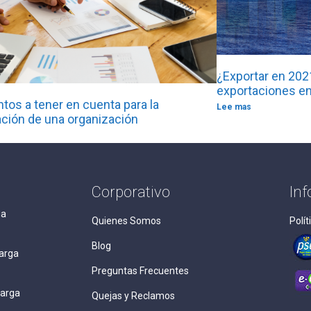
¿Exportar en 2021
exportaciones en
tos a tener en cuenta para la
Lee mas
zación de una organización
Corporativo
In
ga
Quienes Somos
Polít
Blog
arga
Preguntas Frecuentes
Carga
Quejas y Reclamos