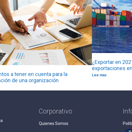
¿Exportar en 2021
exportaciones en
tos a tener en cuenta para la
Lee mas
zación de una organización
Corporativo
In
ga
Quienes Somos
Polít