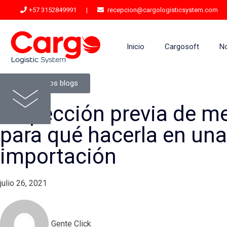
+57 3152849991
|
recepcion@cargologisticsystem.com
Inicio
Cargosoft
N
Ver todos los blogs
Inspección previa de m
para qué hacerla en una
importación
julio 26, 2021
Gente Click