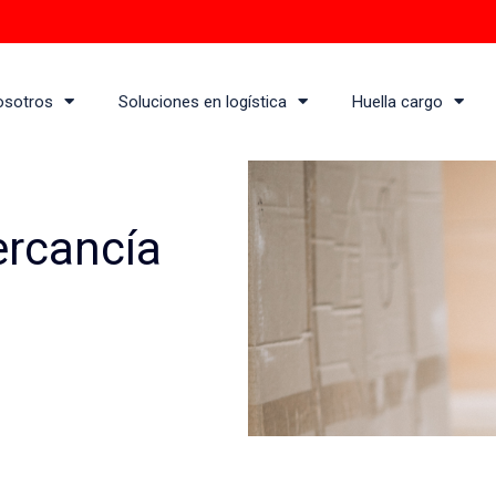
osotros
Soluciones en logística
Huella cargo
ercancía