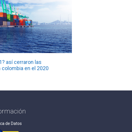
? así cerraron las
 colombia en el 2020
formación
ica de Datos