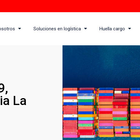
osotros
Soluciones en logística
Huella cargo
9,
ia La