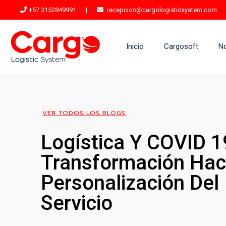
+57 3152849991
|
recepcion@cargologisticsystem.com
Inicio
Cargosoft
N
VER TODOS LOS BLOGS
Logística Y COVID 1
Transformación Hac
Personalización Del
Servicio